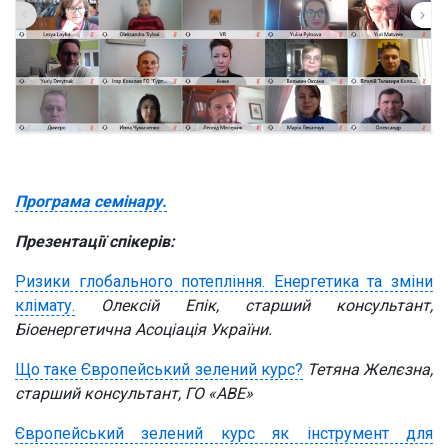
Програма семінару.
Презентації спікерів:
Ризики глобального потепління. Енергетика та зміни
клімату.
Олексій Епік, старший консультант,
Біоенергетична Асоціація України.
Що таке Європейський зелений курс?
Тетяна Желєзна,
старший консультант, ГО «АВЕ»
Європейський зелений курс як інструмент для