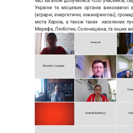
часі загалом долучились >200 учасників, 
України та місцевих органів виконавчої 
(аграрні, енергетичні, інжинірингові), грома
міста Харків, а також таких населених пунк
Мерефа, Люботин, Солоницівка, та інших ве