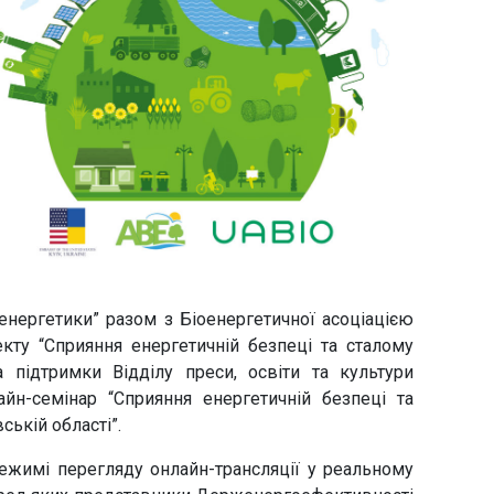
енергетики” разом з Біоенергетичної асоціацією
кту “Сприяння енергетичній безпеці та сталому
а підтримки Відділу преси, освіти та культури
йн-семінар “Сприяння енергетичній безпеці та
ькій області”.
режимі перегляду онлайн-трансляції у реальному