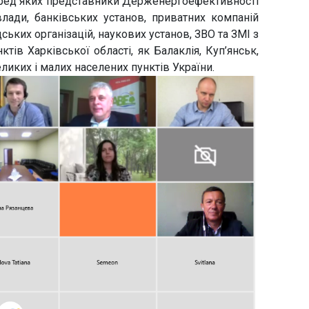
серед яких представники Держенергоефективності
влади, банківських установ, приватних компаній
дських організацій, наукових установ, ЗВО та ЗМІ з
тів Харківської області, як Балаклія, Куп’янськ,
ликих і малих населених пунктів України.