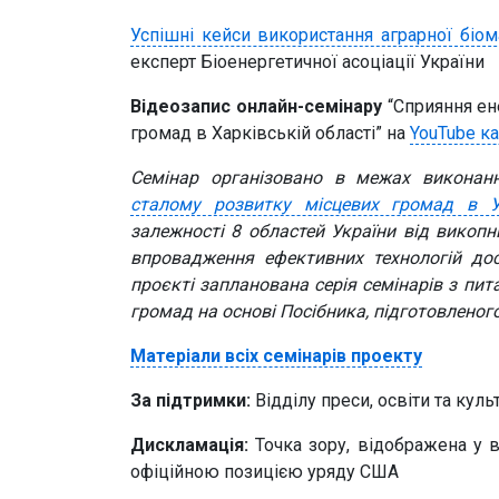
Успішні кейси використання аграрної біо
експерт Біоенергетичної асоціації України
Відеозапис онлайн-семінару
“Сприяння ен
громад в Харківській області” на
YouTube ка
Семінар організовано в межах викона
сталому розвитку місцевих громад в Ук
залежності 8 областей України від вико
впровадження ефективних технологій дос
проєкті запланована серія семінарів з пит
громад на основі Посібника, підготовленог
Матеріали всіх семінарів проекту
За підтримки:
Відділу преси, освіти та кул
Дискламація:
Точка зору, відображена у в
офіційною позицією уряду США