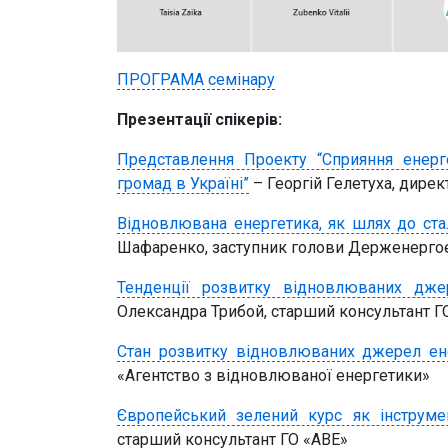
ПРОГРАМА семінару
Презентації спікерів:
Представлення Проекту “Сприяння енерг
громад в Україні”
– Георгій Гелетуха, дирек
Відновлювана енергетика, як шлях до ста
Шафаренко, заступник голови Держенергое
Тенденції розвитку відновлюваних дже
Олександра Трибой, старший консультант Г
Стан розвитку відновлюваних джерел ене
«Агентство з відновлюваної енергетики»
Європейський зелений курс як інструм
старший консультант ГО «АВЕ»