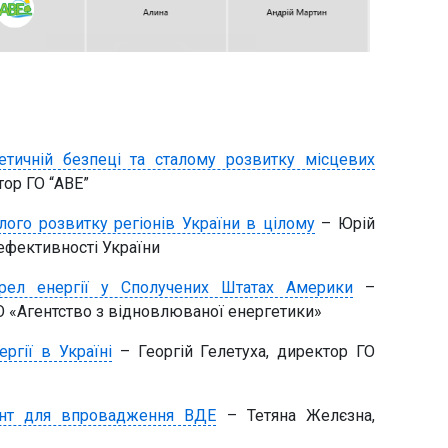
етичній безпеці та сталому розвитку місцевих
тор ГО “АВЕ”
лого розвитку регіонів України в цілому
– Юрій
фективності України
рел енергії у Сполучених Штатах Америки
–
О «Агентство з відновлюваної енергетики»
ргії в Україні
– Георгій Гелетуха, директор ГО
ент для впровадження ВДЕ
– Тетяна Желєзна,