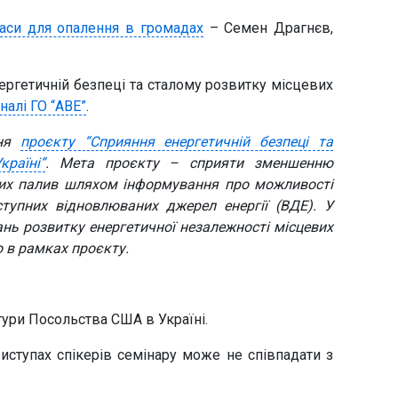
маси для опалення в громадах
– Семен Драгнєв,
ергетичній безпеці та сталому розвитку місцевих
налі ГО “АВЕ”
.
ння
проєкту “Сприяння енергетичній безпеці та
раїні”
. Мета проєкту – сприяти зменшенню
пних палив шляхом інформування про можливості
тупних відновлюваних джерел енергії (ВДЕ). У
ань розвитку енергетичної незалежності місцевих
о в рамках проєкту.
ьтури Посольства США в Україні.
иступах спікерів семінару може не співпадати з